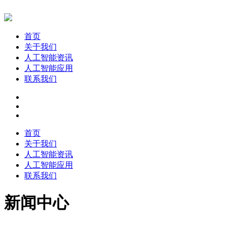
首页
关于我们
人工智能资讯
人工智能应用
联系我们
首页
关于我们
人工智能资讯
人工智能应用
联系我们
新闻中心