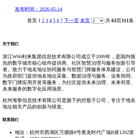
发布时间：2026-05-14
首页 1
2
3
4
5
6
7
下一页
末页
共
63
页
311
条
关于我们
浙江W66利来集团信息技术有限公司成立于2009年，是国内领
先的数字城市核心组件提供商、社区智慧治理与服务创新引导
者。致力于地名地址协同服务与智慧门牌服务体系建设，公司
为政府部门提供地名地址采集、数据治理与服务、业务协同、
数字门牌应用开发等服务，为社区提供未来治理、未来邻里、
未来服务的数字化应用场景。
杭州海挚信息技术有限公司是旗下的控股子公司，专注于地名
地址相关产品的创新与研发。
联系我们
地址：杭州市西湖区万塘路8号黄龙时代广场B座1202室