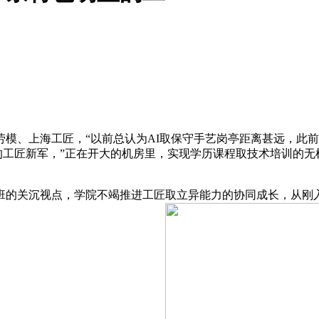
模、上海工匠，“以前总认为AI取保守手艺岗亭距离甚远，此
”的工匠新军，”正在开大的机房里，实现学历课程取技术培训的
。
关沉视点，学院不竭推进工匠取立异能力的协同成长，从刚入