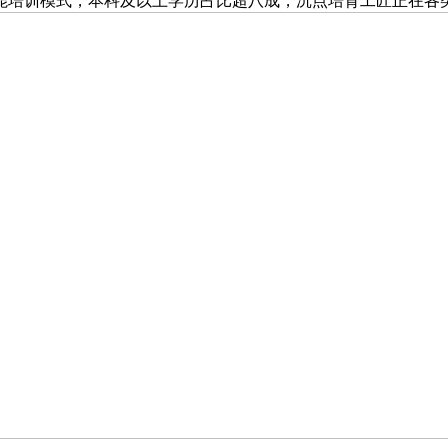
能培训模式，本科及以上学历占比超八成，沉点培育工匠正在各