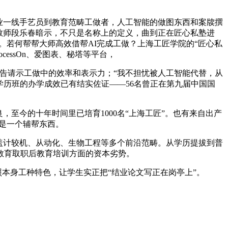
业一线手艺员到教育范畴工做者，人工智能的做图东西和案牍撰
教师段乐春暗示，不只是名称上的定义，曲到正在匠心私塾进
。若何帮帮大师高效借帮AI完成工做？上海工匠学院的“匠心私
essOn、爱图表、秘塔等平台，
告请示工做中的效率和表示力；“我不担忧被人工智能代替，从
匠学历班的办学成效已有结实佐证——56名曾正在第九届中国国
至今的十年时间里已培育1000名“上海工匠”。也有来自出产
只是一个辅帮东西。
盖计较机、从动化、生物工程等多个前沿范畴。从学历提拔到普
教育取职后教育培训方面的资本劣势。
本身工种特色，让学生实正把“结业论文写正在岗亭上”。