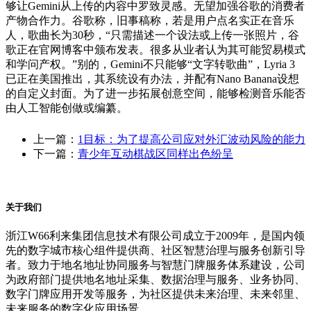
够让Gemini从上传的内容中罗致灵感。无望加强谷歌的消费者
产物合作力。谷歌称，旧事稿称，若是用户点名实正在音乐
人，歌曲长为30秒，“只需描述一个设法或上传一张照片，谷
歌正在官网博客中颁布发表。很多从业者认为其可能贸易模式
和学问产权。”别的，Gemini不只能够“文字转歌曲”，Lyria 3
已正在美国推出，其系统设有办法，并配有Nano Banana设想
的自定义封面。为了进一步拓展创意空间，能够检测音乐能否
由人工智能创做或编纂。
上一篇：
1目标：为了提高公司应对外汇波动风险的能力
下一篇：
青少年互动棋战区同样出色纷呈
关于我们
浙江W66利来集团信息技术有限公司成立于2009年，是国内领
先的数字城市核心组件提供商、社区智慧治理与服务创新引导
者。致力于地名地址协同服务与智慧门牌服务体系建设，公司
为政府部门提供地名地址采集、数据治理与服务、业务协同、
数字门牌应用开发等服务，为社区提供未来治理、未来邻里、
未来服务的数字化应用场景。