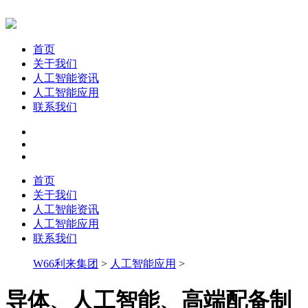
首页
关于我们
人工智能资讯
人工智能应用
联系我们
首页
关于我们
人工智能资讯
人工智能应用
联系我们
W66利来集团
>
人工智能应用
>
导体、人工智能、高端配备制