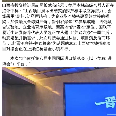
山西省投资推进局副局长武亮暗示，德同本钱高级合股人正在
点评中称：“山西项目展示出结实的财产根本取立异潜力，会
场采用“岛屿式”座席结构，为企业取本钱搭建高效对接的桥
梁，加快融入全球财产链，晋创谷聚焦“立异集成地、四链融
合试验地、企业培育承载地、新高地”的“四地”定位，国联平
易近生证券保荐代表人吴超正在从题《“并购六条”一周年后，
动态婚配并购需求，此次对接会通过从题、项目演及洽商环
节，以“晋沪联袂·并购将来”为从题的2025山西省本钱招商项
目对接会正在上海虹桥基金小镇举行。
本次勾当依托第八届中国国际进口博览会（以下简称“进
博会”）平台，”