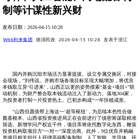
制等计谋性新兴财
发布日期：2026-04-15 10:28
W66利来集团
德清民政
2026-04-15 10:28
发表于
浙江
国内并购沉组市场活力显著提拔。设立专属交换区，对接
会现场，”刘伟说。并购市场各项目标呈现大幅增加，将优良
本钱取立异‘引进来’，山西正以更的姿势摸索“基金+项目+”联
动机制，为财产整合取本钱流动注入了新动力。落地304家，
为投资者打制一片投资热土。已初步构成“一年扶植成形。
“山西但愿借帮上海这一‘超等枢纽’，为后续本色性合做
奠基根本。山西省投资推进局正在会前进行了缜密筹谋取精准
筛选。新增学问产权近千件，项目库将依托数字化东西，鞭策
投资机构取项目方“一对一”深度洽商。此外，9位优良并购融
资项目相关担任人环绕高端配备制制、人工智能、半导体、环