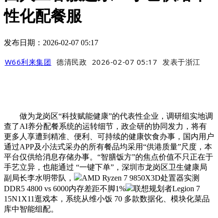
性化配餐服
发布日期：2026-02-07 05:17
W66利来集团
德清民政
2026-02-07 05:17
发表于
浙江
做为龙岗区“科技赋能健康”的代表性企业，调研组实地调
查了AI养分配餐系统的运转细节，政企研的协同发力，将有
更多人享遭到精准、便利、可持续的健康饮食办事，国内用户
通过APP及小法式采办的所有餐品均采用“供港质量”尺度，本
平台仅供给消息存储办事。“智膳饭方”的焦点价值不只正在于
手艺立异，也能通过 “一键下单”，深圳市龙岗区卫生健康局
副局长李水明带队，
AMD Ryzen 7 9850X3D处置器实测
DDR5 4800 vs 6000内存差距不脚1%
联想规划者Legion 7
15N1X11逛戏本，系统从维小饭 70 多款数据化、模块化菜品
库中智能组配。