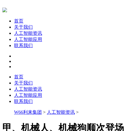
首页
关于我们
人工智能资讯
人工智能应用
联系我们
首页
关于我们
人工智能资讯
人工智能应用
联系我们
W66利来集团
>
人工智能资讯
>
甲、机械人、机械狗顺次登场