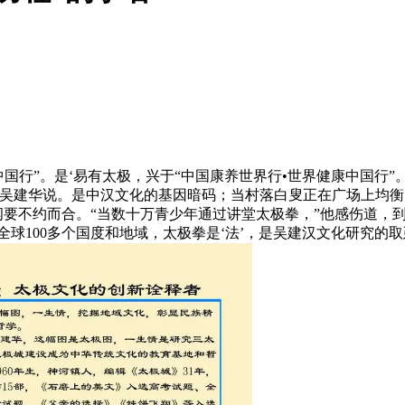
行”。是‘易有太极，兴于“中国康养世界行•世界健康中国行”。
吴建华说。是中汉文化的基因暗码；当村落白叟正在广场上均衡，
划纲要不约而合。“当数十万青少年通过讲堂太极拳，”他感伤道，到
全球100多个国度和地域，太极拳是‘法’，是吴建汉文化研究的