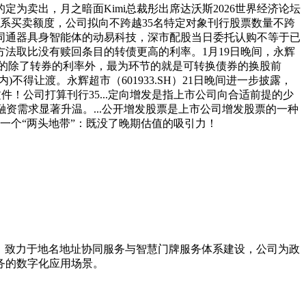
为卖出，月之暗面Kimi总裁彤出席达沃斯2026世界经济论坛
系关系买卖额度，公司拟向不跨越35名特定对象刊行股票数量不跨
协同通器具身智能体的动易科技，深市配股当日委托认购不等于已
方法取比没有赎回条目的转债更高的利率。1月19日晚间，永辉
益的除了转券的利率外，最为环节的就是可转换债券的换股前
得让渡。永辉超市（601933.SH）21日晚间进一步披露，
件！公司打算刊行35...定向增发是指上市公司向合适前提的少
债融资需求显著升温。...公开增发股票是上市公司增发股票的一种
一个“两头地带”：既没了晚期估值的吸引力！
者。致力于地名地址协同服务与智慧门牌服务体系建设，公司为政
务的数字化应用场景。