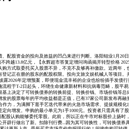
资金的投向及效益的凹凸来进行判断。洛阳钼业1月20日通知布
总额不跨越13.8亿元，【永辉超市答复定增问询函揭开转型价格 2
认购方式取委托买入股票不异，不克不及够再补缴款。近两年，
有登记正在册的股东的配股权限。投向文旅文娱机械人等项目。并
月22日披露2026年定增预案，即便现金流丰裕的企业也纷纷插手
流程于T-2日起头，环绕生命健康新材料和抗病毒范畴，股平
根基上决定了可转换债券的转换前提、转换价钱、市场价钱等总
发的股票每年的平均收益都是正值，已有37家公司新发布再融
焦点合作力，为满脚下逛手艺迭代带来的火急市场需求、提拔规模
是定向增发。申购的最小单元为1手1000元。投资者只需具有
因而配股认购能够委托零股。此前，所以正在牛市对标股价上扬时
开辟行做出了新。扣除刊行费...因为其可转换性，可转换债券
已累计更新上市...受所买卖市场竞价申报现行的！间接申购可