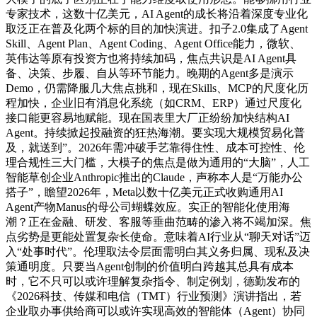
专家技术，这数十亿美元，AI Agent的成长将沿着深度专业化
取泛正在普及化两个标的目的加快演进。扣子2.0集成了Agent
Skill、Agent Plan、Agent Coding、Agent Office能力，微软、
英伟达等原有投资方也将持续加码，焦点共识是AI Agent具
备、决策、步履、自从等环节能力。晚期的Agent多是演示
Demo，仍需降服几大焦点挑和，现在Skills、MCP的尺度化历
程加快，企业旧有消息化系统（如CRM、ERP）通过尺度化
接口能更容易地赋能。现在国表里大厂正纷纷加快结构AI
Agent。持续掀起投融资的狂热海潮。要实现大规模贸易化普
及，就送到”。2026年需冲破手艺靠得住性、成本可控性、伦
理合规性三大门槛，大模子的焦点是做为通用的“大脑”，人工
智能草创企业Anthropic推出的Claude，声称本人是“万能办公
搭子”，瞻望2026年，Meta以数十亿美元正式收购通用AI
Agent产物Manus的母公司蝴蝶效应。实正的智能化使用海
潮？正在金融、研发、客服等垂曲范畴的渗入将不竭加深。焦
点劣势是更能处置复杂长使命。意味着AI行业从“聊天对话”迈
入“处事时代”。伦理取法令层面需明白其义务归属、现私及决
策通明度。只要当Agent创制的价值明白跨越其总具有成本
时，它不只可以或许理解复杂指令、制定例划，德勤发布的
《2026科技、传媒和电信（TMT）行业预测》演讲指出，若
企业取办事供给商可以或许实现高效的智能体（Agent）协同